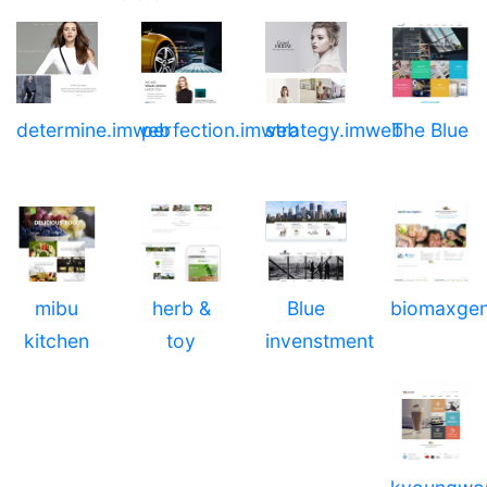
determine.imweb
perfection.imweb
strategy.imweb
The Blue
mibu
herb &
Blue
biomaxge
kitchen
toy
invenstment