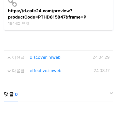
https://d.cafe24.com/preview?
productCode=PTHD815847&frame=P
1944회 연결
이전글
discover.imweb
24.04.29
다음글
effective.imweb
24.03.17
댓글
0